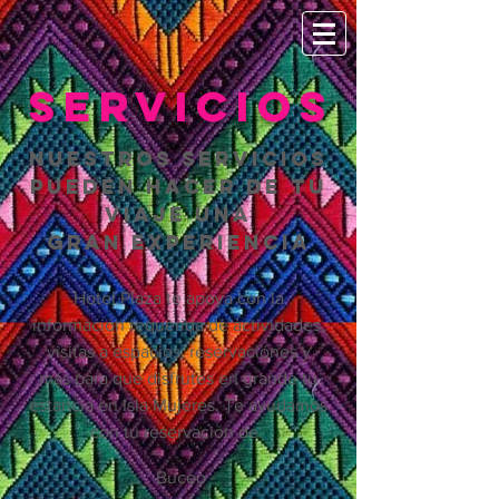
Servicios
nuestros servicios
pueden hacer de tu
viaje una
gran experiencia
Hotel Plaza te apoya con la
información requerida de actividades,
visitas a espacios, reservaciónes y
más
para que disfrutes en grande tu
estancia en Isla Mujeres.
Te ayudamos
con tu reservación de: ​
Buceo